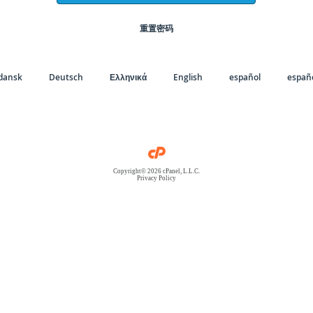
重置密码
dansk
Deutsch
Ελληνικά
English
español
españo
Copyright© 2026 cPanel, L.L.C.
Privacy Policy